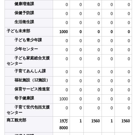
健康増進課
0
0
0
0
0
保健予防課
0
0
0
0
0
生活衛生課
0
0
0
0
0
子ども未来部
1000
0
0
0
0
子ども青少年課
0
0
0
0
0
少年センター
0
0
0
0
0
子ども家庭総合支援
0
0
0
0
0
センター
子育てあんしん課
0
0
0
0
0
福祉施設（12施設）
0
0
0
0
0
保育サービス推進室
0
0
0
0
0
母子健康課
1000
0
0
0
0
子育て世代包括支援
0
0
0
0
0
センター
商工観光部
19万
1
1560
1
1560
8000