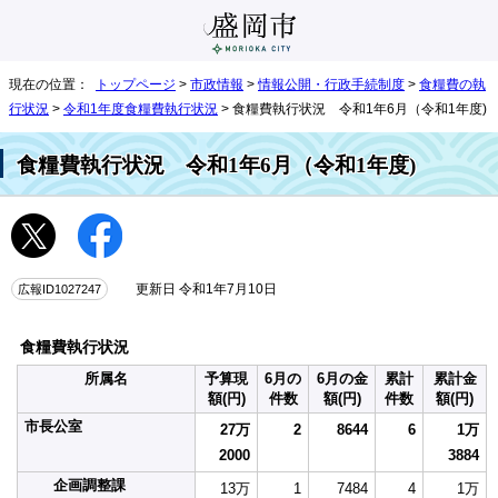
現在の位置：
トップページ
>
市政情報
>
情報公開・行政手続制度
>
食糧費の執
行状況
>
令和1年度食糧費執行状況
> 食糧費執行状況 令和1年6月（令和1年度)
食糧費執行状況 令和1年6月（令和1年度)
広報ID1027247
更新日 令和1年7月10日
食糧費執行状況
所属名
予算現
6月の
6月の金
累計
累計金
額(円)
件数
額(円)
件数
額(円)
市長公室
27万
2
8644
6
1万
2000
3884
企画調整課
13万
1
7484
4
1万