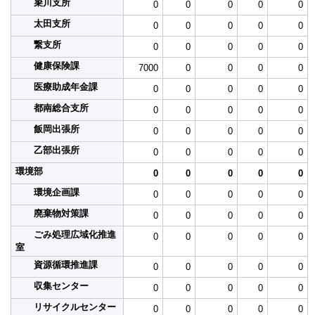
簗川支所
0
0
0
0
0
太田支所
0
0
0
0
0
繋支所
0
0
0
0
0
健康保険課
7000
0
0
0
0
医療助成年金課
0
0
0
0
0
都南総合支所
0
0
0
0
0
飯岡出張所
0
0
0
0
0
乙部出張所
0
0
0
0
0
環境部
0
0
0
0
0
環境企画課
0
0
0
0
0
廃棄物対策課
0
0
0
0
0
ごみ処理広域化推進
0
0
0
0
0
室
資源循環推進課
0
0
0
0
0
収集センター
0
0
0
0
0
リサイクルセンター
0
0
0
0
0