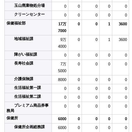
玉山廃棄物処分場
0
0
0
0
0
クリーンセンター
0
0
0
0
0
保健福祉部
17万
0
0
1
3600
7000
地域福祉課
9万
0
0
1
3600
4000
障がい福祉課
0
0
0
0
0
長寿社会課
7万
0
0
0
0
5000
介護保険課
8000
0
0
0
0
生活福祉第一課
0
0
0
0
0
生活福祉第二課
0
0
0
0
0
プレミアム商品券事
0
0
0
0
0
務局
保健所
6000
0
0
0
0
保健所企画総務課
6000
0
0
0
0