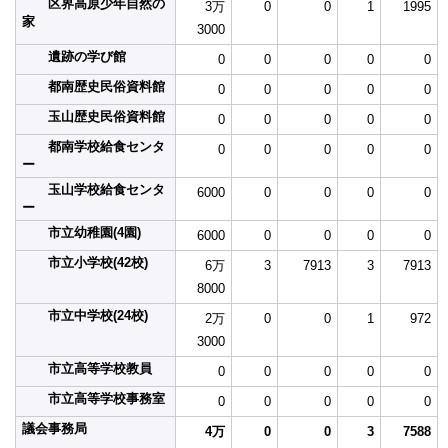
区界高原少年自然の
3万
0
0
1
1995
家
3000
遺跡の学び館
0
0
0
0
0
都南歴史民俗資料館
0
0
0
0
0
玉山歴史民俗資料館
0
0
0
0
0
都南学校給食センタ
0
0
0
0
0
ー
玉山学校給食センタ
6000
0
0
0
0
ー
市立幼稚園(4園)
6000
0
0
0
0
市立小学校(42校)
6万
3
7913
3
7913
8000
市立中学校(24校)
2万
0
0
1
972
3000
市立高等学校教員
0
0
0
0
0
市立高等学校事務室
0
0
0
0
0
議会事務局
4万
0
0
3
7588