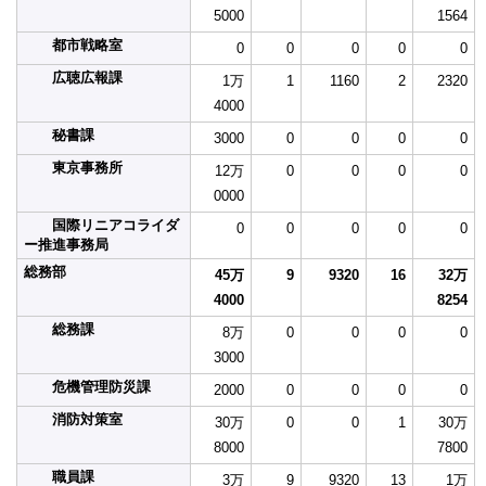
5000
1564
都市戦略室
0
0
0
0
0
広聴広報課
1万
1
1160
2
2320
4000
秘書課
3000
0
0
0
0
東京事務所
12万
0
0
0
0
0000
国際リニアコライダ
0
0
0
0
0
ー推進事務局
総務部
45万
9
9320
16
32万
4000
8254
総務課
8万
0
0
0
0
3000
危機管理防災課
2000
0
0
0
0
消防対策室
30万
0
0
1
30万
8000
7800
職員課
3万
9
9320
13
1万