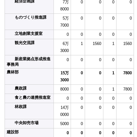
経済企画課
7万
0
0
0
0
8000
ものづくり推進課
5万
0
0
0
0
7000
立地創業支援室
0
0
0
0
0
観光交流課
6万
1
1560
1
1560
3000
新産業拠点形成推進
0
0
0
0
0
事務局
農林部
15万
0
0
1
7800
3000
農政課
8000
0
0
1
7800
食と農の連携推進室
0
0
0
0
0
林政課
14万
0
0
0
0
0000
中央卸売市場
5000
0
0
0
0
建設部
0
0
0
0
0