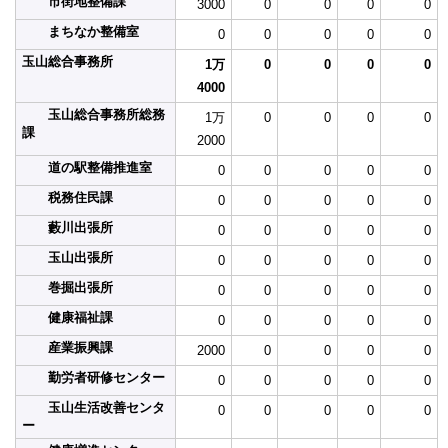
市街地整備課
3000
0
0
0
0
まちなか整備室
0
0
0
0
0
玉山総合事務所
1万
0
0
0
0
4000
玉山総合事務所総務
1万
0
0
0
0
課
2000
道の駅整備推進室
0
0
0
0
0
税務住民課
0
0
0
0
0
藪川出張所
0
0
0
0
0
玉山出張所
0
0
0
0
0
巻掘出張所
0
0
0
0
0
健康福祉課
0
0
0
0
0
産業振興課
2000
0
0
0
0
勤労者研修センター
0
0
0
0
0
玉山生活改善センタ
0
0
0
0
0
ー