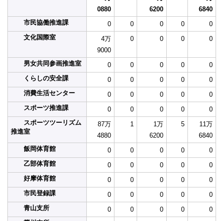
0880
6200
6840
市民協働推進課
0
0
0
0
0
文化国際室
4万
0
0
0
0
9000
男女共同参画推進室
0
0
0
0
0
くらしの安全課
0
0
0
0
0
消費生活センター
0
0
0
0
0
スポーツ推進課
0
0
0
0
0
スポーツツーリズム
87万
1
1万
5
11万
推進室
4880
6200
6840
飯岡体育館
0
0
0
0
0
乙部体育館
0
0
0
0
0
好摩体育館
0
0
0
0
0
市民登録課
0
0
0
0
0
青山支所
0
0
0
0
0