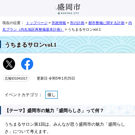
現在の位置：
トップページ
>
市政情報
>
市の計画
>
都市整備に関する計画
>
内
丸プラン（内丸地区再整備基本計画）
> うちまるサロンvol.1
うちまるサロンvol.1
広報ID1041017
更新日 令和5年1月25日
イベントカテゴリ：
催し
【テーマ】盛岡市の魅力「盛岡らしさ」って何？
うちまるサロン第1回は、みんなが思う盛岡市の魅力「盛岡らし
さ」について考えます。