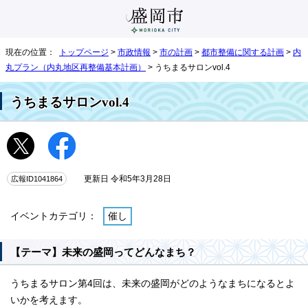
現在の位置：
トップページ
>
市政情報
>
市の計画
>
都市整備に関する計画
>
内
丸プラン（内丸地区再整備基本計画）
> うちまるサロンvol.4
うちまるサロンvol.4
広報ID1041864
更新日 令和5年3月28日
イベントカテゴリ：
催し
【テーマ】未来の盛岡ってどんなまち？
うちまるサロン第4回は、未来の盛岡がどのようなまちになるとよ
いかを考えます。