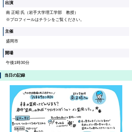
出演
南 正昭 氏（岩手大学理工学部 教授）
※プロフィールはチラシをご覧ください。
主催
盛岡市
開場
午後1時30分
当日の記録