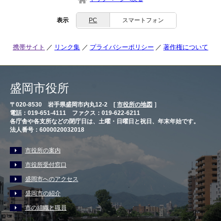
表示
PC
スマートフォン
携帯サイト
リンク集
プライバシーポリシー
著作権について
盛岡市役所
〒020-8530 岩手県盛岡市内丸12-2 [
市役所の地図
］
電話：019-651-4111 ファクス：019-622-6211
各庁舎や各支所などの閉庁日は、土曜・日曜日と祝日、年末年始です。
法人番号：6000020032018
市役所の案内
市役所受付窓口
盛岡市へのアクセス
盛岡市の紹介
市の組織と職員