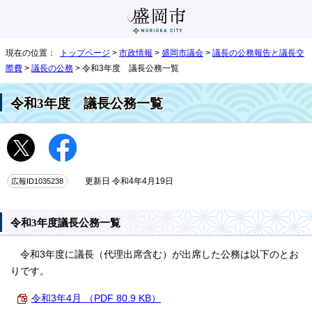
現在の位置：
トップページ
>
市政情報
>
盛岡市議会
>
議長の公務報告と議長交
際費
>
議長の公務
> 令和3年度 議長公務一覧
令和3年度 議長公務一覧
広報ID1035238
更新日 令和4年4月19日
令和3年度議長公務一覧
令和3年度に議長（代理出席含む）が出席した公務は以下のとお
りです。
令和3年4月 （PDF 80.9 KB）