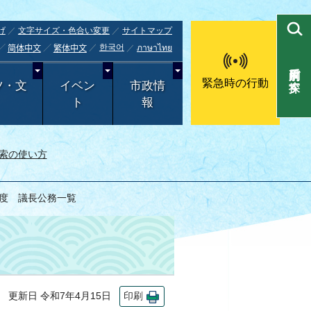
げ
文字サイズ・色合い変更
サイトマップ
한국어
ภาษาไทย
简体中文
繁体中文
目的別で探す
緊急時の行動
ツ・文
イベン
市政情
ト
報
索の使い方
年度 議長公務一覧
更新日 令和7年4月15日
印刷