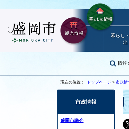
暮らし
出
情報
現在の位置：
トップページ
>
市政情
市政情報
盛岡市議会