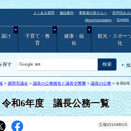
よくある質問
施設案内
事業者の皆さんへ
音声読み上
English
About translation
・届け
子育て・教
健康・福
観光・スポー
育
祉
化
を探す
検
報
>
盛岡市議会
>
議長の公務報告と議長交際費
>
議長の公務
> 令和6
令和6年度 議長公務一覧
広報ID1048015