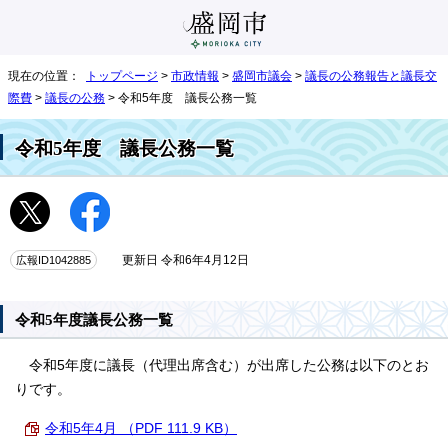
現在の位置：
トップページ
>
市政情報
>
盛岡市議会
>
議長の公務報告と議長交
際費
>
議長の公務
> 令和5年度 議長公務一覧
令和5年度 議長公務一覧
広報ID1042885
更新日 令和6年4月12日
令和5年度議長公務一覧
令和5年度に議長（代理出席含む）が出席した公務は以下のとお
りです。
令和5年4月 （PDF 111.9 KB）