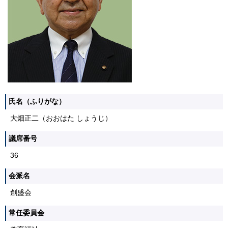
氏名（ふりがな）
大畑正二（おおはた しょうじ）
議席番号
36
会派名
創盛会
常任委員会