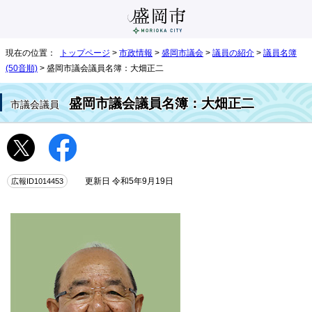
現在の位置：
トップページ
>
市政情報
>
盛岡市議会
>
議員の紹介
>
議員名簿
(50音順)
> 盛岡市議会議員名簿：大畑正二
盛岡市議会議員名簿：大畑正二
市議会議員
広報ID1014453
更新日 令和5年9月19日