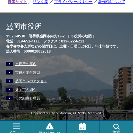
携帯サイト
リンク集
プライバシーポリシー
著作権について
盛岡市役所
〒020-8530 岩手県盛岡市内丸12-2 [
市役所の地図
］
電話：019-651-4111 ファクス：019-622-6211
各庁舎や各支所などの閉庁日は、土曜・日曜日と祝日、年末年始です。
法人番号：6000020032018
市役所の案内
市役所受付窓口
盛岡市へのアクセス
盛岡市の紹介
市の組織と職員
Copyright © City of Morioka, All Rights Reserved.
メニュー
検索