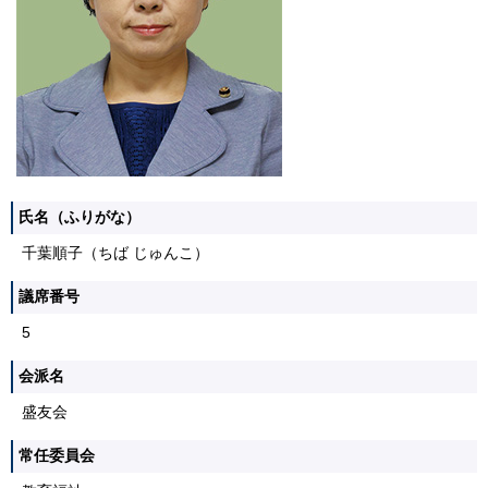
氏名（ふりがな）
千葉順子（ちば じゅんこ）
議席番号
5
会派名
盛友会
常任委員会