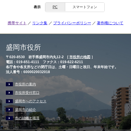
表示
PC
スマートフォン
携帯サイト
リンク集
プライバシーポリシー
著作権について
盛岡市役所
〒020-8530 岩手県盛岡市内丸12-2 [
市役所の地図
］
電話：019-651-4111 ファクス：019-622-6211
各庁舎や各支所などの閉庁日は、土曜・日曜日と祝日、年末年始です。
法人番号：6000020032018
市役所の案内
市役所受付窓口
盛岡市へのアクセス
盛岡市の紹介
市の組織と職員