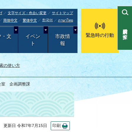
げ
文字サイズ・色合い変更
サイトマップ
한국어
ภาษาไทย
简体中文
繁体中文
目的別で探す
緊急時の行動
ツ・文
イベン
市政情
ト
報
索の使い方
公室 企画調整課
更新日 令和7年7月15日
印刷