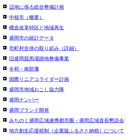
辺地に係る総合整備計画
中核市（概要）
構造改革特区と地域再生
盛岡市の統計データ
市町村合併の取り組み（詳細）
旧盛岡競馬場跡地整備事業
令和・南部藩
国際リニアコライダー計画
盛岡市地域おこし協力隊
盛岡ナンバー
盛岡ブランド開発
みちのく盛岡広域連携都市圏・盛岡広域首長懇談会
地方創生応援税制（企業版ふるさと納税）について