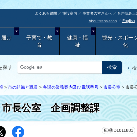
よくある質問
施設案内
事業者の皆さんへ
音声読み上
English
About translation
・届け
子育て・教
健康・福
観光・スポー
育
祉
化
を探す
検
報
>
市の組織と職員
>
各課の業務案内及び電話番号
>
市長公室
> 市長
市長公室 企画調整課
広報ID1011881