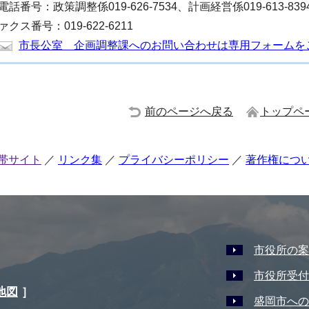
電話番号：政策調整係019-626-7534、計画経営係019-613-839
ァクス番号：019-622-6211
市長公室 企画調整課へのお問い合わせは専用フォームを
前のページへ戻る
トップペ
帯サイト
リンク集
プライバシーポリシー
著作権につ
市役所の案
市役所受付
地図
］
盛岡市への