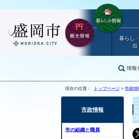
暮らし
出
情報
現在の位置：
トップページ
>
市政情
市政情報
市の組織と職員