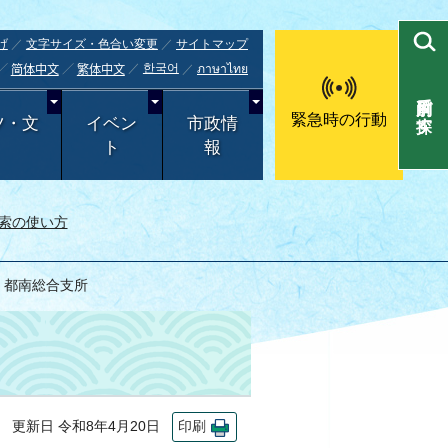
げ
文字サイズ・色合い変更
サイトマップ
한국어
ภาษาไทย
简体中文
繁体中文
目的別で探す
緊急時の行動
ツ・文
イベン
市政情
ト
報
索の使い方
 都南総合支所
更新日 令和8年4月20日
印刷