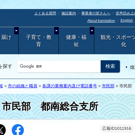
よくある質問
施設案内
事業者の皆さんへ
音声読み上
English
About translation
・届け
子育て・教
健康・福
観光・スポー
育
祉
化
を探す
検
報
>
市の組織と職員
>
各課の業務案内及び電話番号
>
市民部
> 市民部
市民部 都南総合支所
広報ID1011916