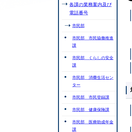
各課の業務案内及び
電話番号
市民部
市民部 市民協働推進
課
市民部 くらしの安全
課
市民部 消費生活セン
ター
市民部 市民登録課
市民部 健康保険課
市民部 医療助成年金
課