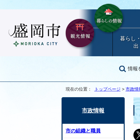
暮らし
出
情報
現在の位置：
トップページ
>
市政情
市政情報
市の組織と職員