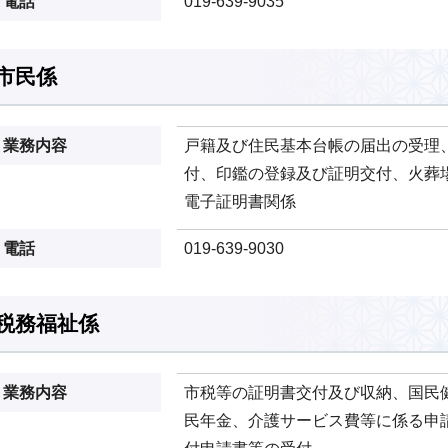
電話
019-639-9035
市民係
業務内容
戸籍及び住民基本台帳の届出の受理
付、印鑑の登録及び証明交付、火葬
電子証明書関係
電話
019-639-9030
税務福祉係
業務内容
市税等の証明書交付及び収納、国民
民年金、介護サービス費等に係る申