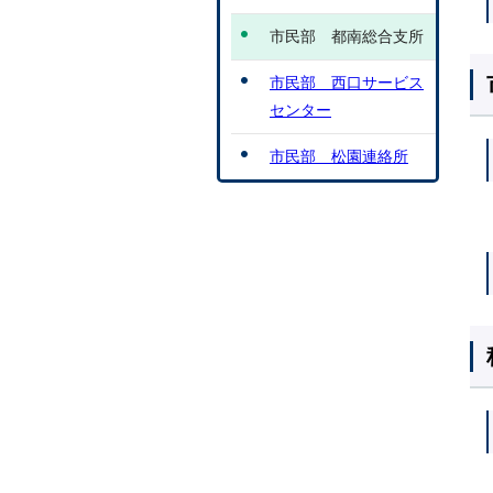
市民部 都南総合支所
市民部 西口サービス
センター
市民部 松園連絡所