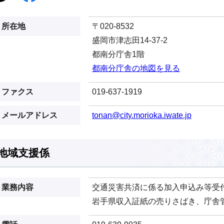
所在地
〒020-8532
盛岡市津志田14-37-2
都南分庁舎1階
都南分庁舎の地図を見る
ファクス
019-637-1919
メールアドレス
tonan@city.morioka.iwate.jp
地域支援係
業務内容
交通災害共済に係る加入申込み等受
岩手県収入証紙の売りさばき、庁舎