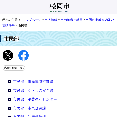
現在の位置：
トップページ
>
市政情報
>
市の組織と職員
>
各課の業務案内及び
電話番号
> 市民部
市民部
広報ID1011905
市民部 市民協働推進課
市民部 くらしの安全課
市民部 消費生活センター
市民部 市民登録課