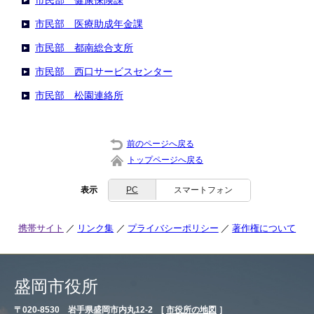
市民部 健康保険課
市民部 医療助成年金課
市民部 都南総合支所
市民部 西口サービスセンター
市民部 松園連絡所
前のページへ戻る
トップページへ戻る
表示
PC
スマートフォン
携帯サイト
リンク集
プライバシーポリシー
著作権について
盛岡市役所
〒020-8530 岩手県盛岡市内丸12-2 [
市役所の地図
］