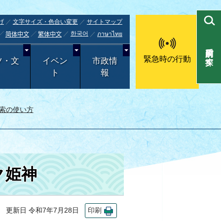
げ
文字サイズ・色合い変更
サイトマップ
한국어
ภาษาไทย
简体中文
繁体中文
目的別で探す
緊急時の行動
ツ・文
イベン
市政情
ト
報
索の使い方
ク姫神
更新日 令和7年7月28日
印刷