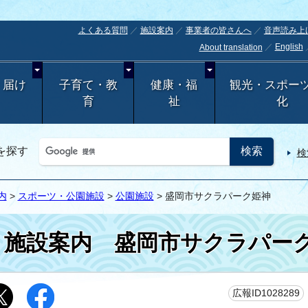
よくある質問
施設案内
事業者の皆さんへ
音声読み上
English
About translation
・届け
子育て・教
健康・福
観光・スポー
育
祉
化
を探す
検
内
>
スポーツ・公園施設
>
公園施設
> 盛岡市サクラパーク姫神
施設案内
盛岡市サクラパー
広報ID1028289