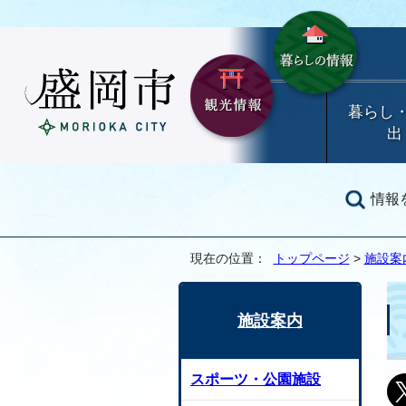
暮らし
出
情報
現在の位置：
トップページ
>
施設案
施設案内
スポーツ・公園施設