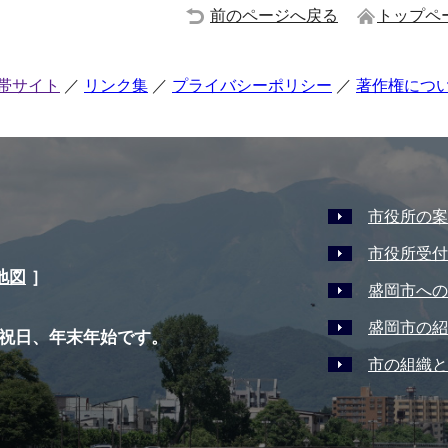
前のページへ戻る
トップペ
帯サイト
リンク集
プライバシーポリシー
著作権につ
市役所の案
市役所受付
地図
］
盛岡市への
盛岡市の紹
祝日、年末年始です。
市の組織と