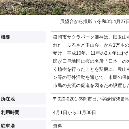
展望台から撮影（令和3年4月27
概要
盛岡市サクラパーク姫神は、旧玉山
れた「ふるさと玉山会」から1万本
受け、平成10年、11年の2ヵ年に
民が日戸地区に桜の名所「日本一の
く植樹を行ったことを契機に、農山
ン等の野外活動を通じて、市民の保
市民の交流の促進を図るため設置し
所在地
〒020-0201 盛岡市日戸字姥懐36番地
利用時間
4月1日から11月30日
駐車場
無料