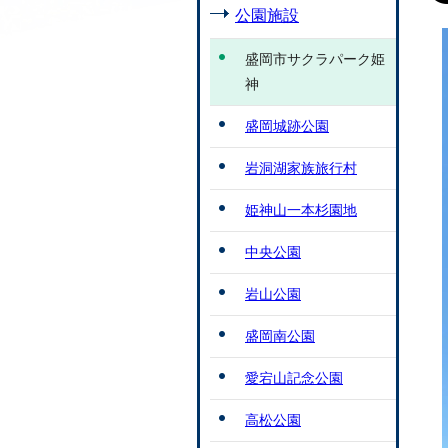
公園施設
盛岡市サクラパーク姫
神
盛岡城跡公園
岩洞湖家族旅行村
姫神山一本杉園地
中央公園
岩山公園
盛岡南公園
愛宕山記念公園
高松公園