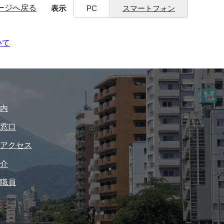
ージへ戻る
表示
PC
スマートフォン
いて
内
窓口
アクセス
介
職員