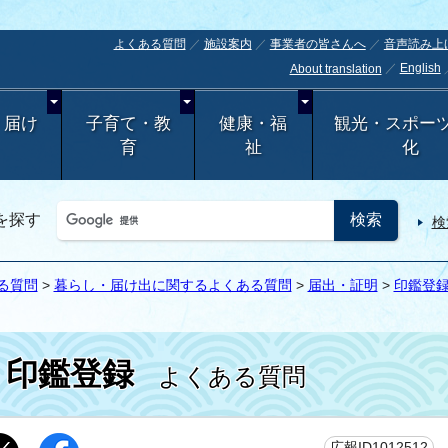
よくある質問
施設案内
事業者の皆さんへ
音声読み上
English
About translation
・届け
子育て・教
健康・福
観光・スポー
育
祉
化
を探す
検
る質問
>
暮らし・届け出に関するよくある質問
>
届出・証明
>
印鑑登
印鑑登録
よくある質問
更
広報ID1012512