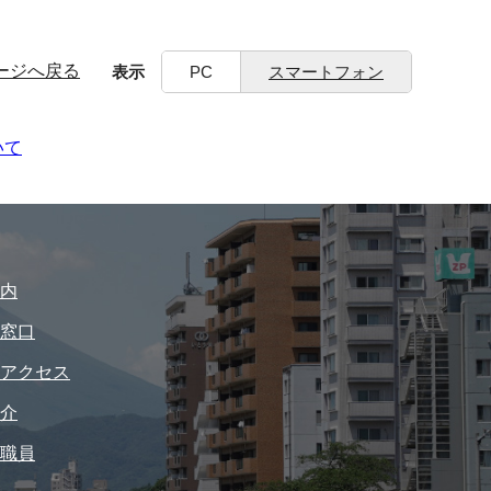
ージへ戻る
表示
PC
スマートフォン
いて
内
窓口
アクセス
介
職員