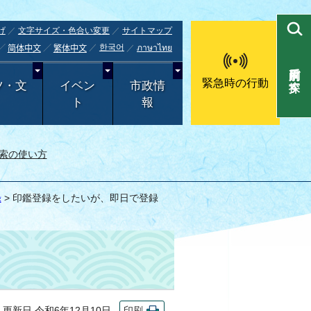
げ
文字サイズ・色合い変更
サイトマップ
한국어
ภาษาไทย
简体中文
繁体中文
目的別で探す
緊急時の行動
ツ・文
イベン
市政情
ト
報
索の使い方
録
> 印鑑登録をしたいが、即日で登録
新日 令和6年12月10日
印刷