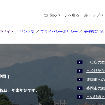
前のページへ戻る
トップペ
帯サイト
リンク集
プライバシーポリシー
著作権につ
市役所の案
市役所受付
地図
］
盛岡市への
盛岡市の紹
祝日、年末年始です。
市の組織と