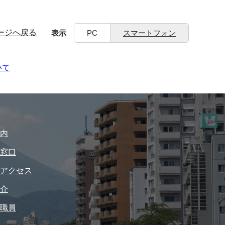
ージへ戻る
表示
PC
スマートフォン
いて
内
窓口
アクセス
介
職員