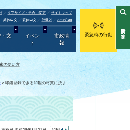
げ
文字サイズ・色合い変更
サイトマップ
한국어
ภาษาไทย
简体中文
繁体中文
目的別で探す
緊急時の行動
ツ・文
イベン
市政情
ト
報
索の使い方
録
> 印鑑登録できる印鑑の材質に決ま
新日 平成28年8月21日
印刷