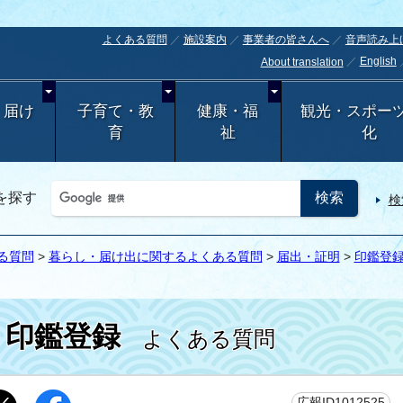
よくある質問
施設案内
事業者の皆さんへ
音声読み上
English
About translation
・届け
子育て・教
健康・福
観光・スポー
育
祉
化
を探す
検
る質問
>
暮らし・届け出に関するよくある質問
>
届出・証明
>
印鑑登
印鑑登録
よくある質問
更
広報ID1012525