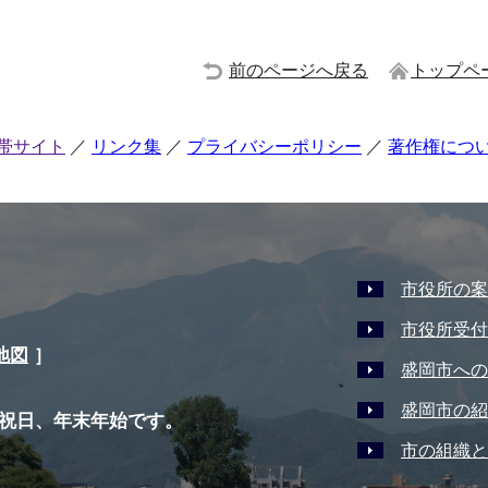
前のページへ戻る
トップペ
帯サイト
リンク集
プライバシーポリシー
著作権につ
市役所の案
市役所受付
地図
］
盛岡市への
盛岡市の紹
祝日、年末年始です。
市の組織と