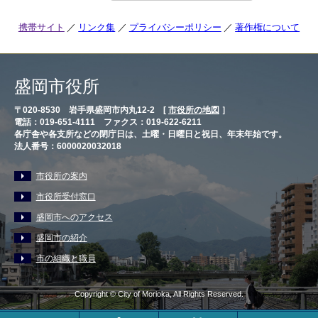
携帯サイト
リンク集
プライバシーポリシー
著作権について
盛岡市役所
〒020-8530 岩手県盛岡市内丸12-2 [
市役所の地図
］
電話：019-651-4111 ファクス：019-622-6211
各庁舎や各支所などの閉庁日は、土曜・日曜日と祝日、年末年始です。
法人番号：6000020032018
市役所の案内
市役所受付窓口
盛岡市へのアクセス
盛岡市の紹介
市の組織と職員
Copyright © City of Morioka, All Rights Reserved.