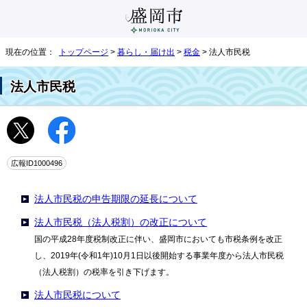
現在の位置：
トップページ
>
暮らし・届け出
>
税金
> 法人市民税
法人市民税
広報ID1000496
法人市民税の申告期限の延長について
法人市民税（法人税割）の改正について
国の平成28年度税制改正に伴い、盛岡市においても市税条例を改正
し、2019年(令和1年)10月1日以後開始する事業年度から法人市民税
（法人税割）の税率を引き下げます。
法人市民税について