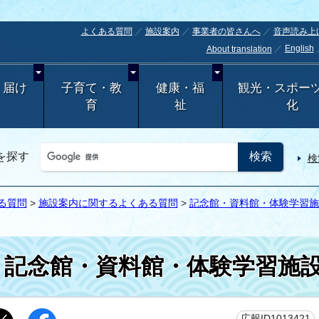
よくある質問
施設案内
事業者の皆さんへ
音声読み上
English
About translation
・届け
子育て・教
健康・福
観光・スポー
育
祉
化
を探す
検
る質問
>
施設案内に関するよくある質問
>
記念館・資料館・体験学習施
記念館・資料館・体験学習施
広報ID1013421