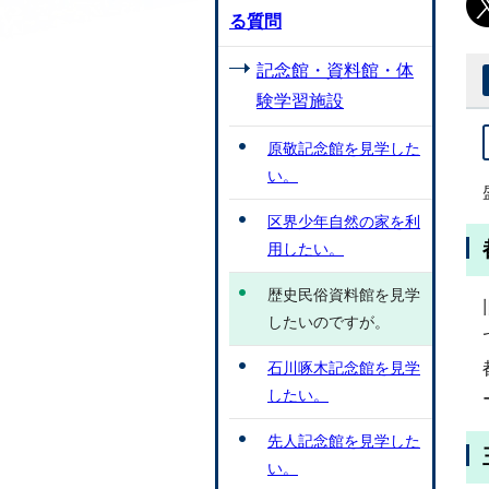
る質問
記念館・資料館・体
験学習施設
原敬記念館を見学した
い。
区界少年自然の家を利
用したい。
歴史民俗資料館を見学
したいのですが。
石川啄木記念館を見学
したい。
先人記念館を見学した
い。