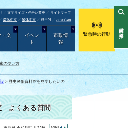
げ
文字サイズ・色合い変更
サイトマップ
한국어
ภาษาไทย
简体中文
繁体中文
目的別で探す
緊急時の行動
ツ・文
イベン
市政情
ト
報
索の使い方
設
> 歴史民俗資料館を見学したいの
設
よくある質問
更新日 令和3年1月22日
印刷