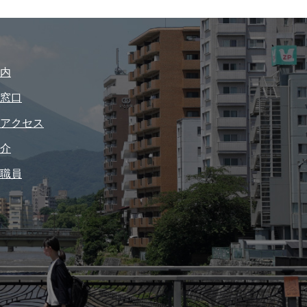
内
窓口
アクセス
介
職員