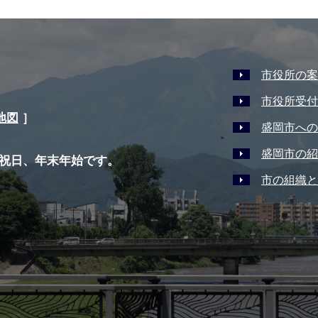
市役所の案
市役所受付
地図
］
盛岡市への
盛岡市の紹
祝日、年末年始です。
市の組織と