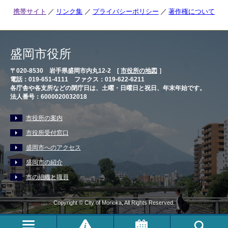
携帯サイト
リンク集
プライバシーポリシー
著作権について
盛岡市役所
〒020-8530 岩手県盛岡市内丸12-2 [
市役所の地図
］
電話：019-651-4111 ファクス：019-622-6211
各庁舎や各支所などの閉庁日は、土曜・日曜日と祝日、年末年始です。
法人番号：6000020032018
市役所の案内
市役所受付窓口
盛岡市へのアクセス
盛岡市の紹介
市の組織と職員
Copyright © City of Morioka, All Rights Reserved.