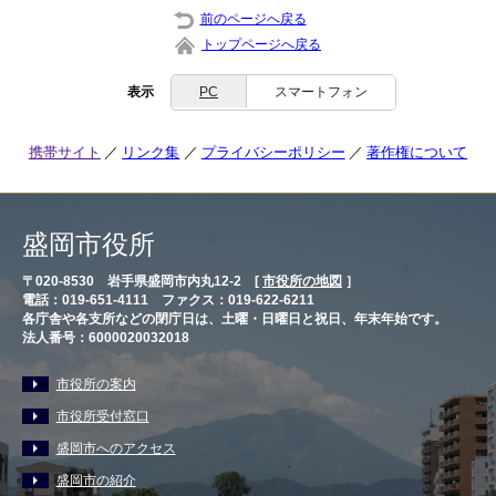
前のページへ戻る
トップページへ戻る
表示
PC
スマートフォン
携帯サイト
リンク集
プライバシーポリシー
著作権について
盛岡市役所
〒020-8530 岩手県盛岡市内丸12-2 [
市役所の地図
］
電話：019-651-4111 ファクス：019-622-6211
各庁舎や各支所などの閉庁日は、土曜・日曜日と祝日、年末年始です。
法人番号：6000020032018
市役所の案内
市役所受付窓口
盛岡市へのアクセス
盛岡市の紹介