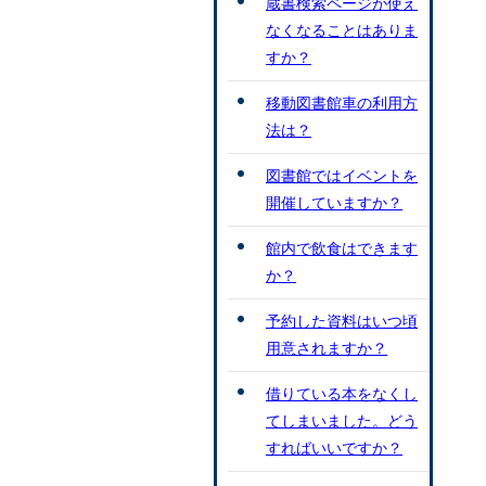
蔵書検索ページが使え
なくなることはありま
すか？
移動図書館車の利用方
法は？
図書館ではイベントを
開催していますか？
館内で飲食はできます
か？
予約した資料はいつ頃
用意されますか？
借りている本をなくし
てしまいました。どう
すればいいですか？