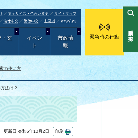
げ
文字サイズ・色合い変更
サイトマップ
한국어
ภาษาไทย
简体中文
繁体中文
目的別で探す
緊急時の行動
ツ・文
イベン
市政情
ト
報
索の使い方
の方法は？
更新日 令和6年10月2日
印刷