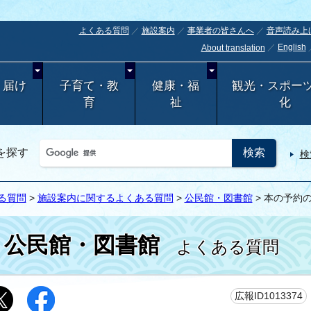
よくある質問
施設案内
事業者の皆さんへ
音声読み上
English
About translation
・届け
子育て・教
健康・福
観光・スポー
育
祉
化
を探す
検
る質問
>
施設案内に関するよくある質問
>
公民館・図書館
> 本の予約
公民館・図書館
よくある質問
広報ID1013374