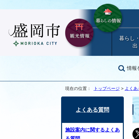
暮らし
出
情報
現在の位置：
トップページ
>
よくあ
よくある質問
施設案内に関するよくあ
る質問