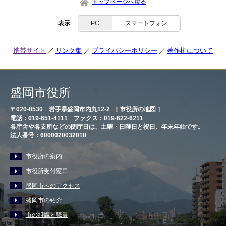
トップページへ戻る
表示
PC
スマートフォン
携帯サイト
リンク集
プライバシーポリシー
著作権について
盛岡市役所
〒020-8530 岩手県盛岡市内丸12-2 [
市役所の地図
］
電話：019-651-4111 ファクス：019-622-6211
各庁舎や各支所などの閉庁日は、土曜・日曜日と祝日、年末年始です。
法人番号：6000020032018
市役所の案内
市役所受付窓口
盛岡市へのアクセス
盛岡市の紹介
市の組織と職員