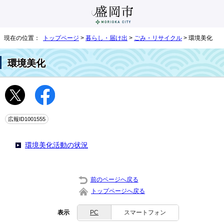
現在の位置：
トップページ
>
暮らし・届け出
>
ごみ・リサイクル
> 環境美化
環境美化
広報ID1001555
環境美化活動の状況
前のページへ戻る
トップページへ戻る
表示
PC
スマートフォン