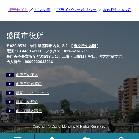
携帯サイト
リンク集
プライバシーポリシー
著作権について
盛岡市役所
〒020-8530 岩手県盛岡市内丸12-2 [
市役所の地図
］
電話：019-651-4111 ファクス：019-622-6211
各庁舎や各支所などの閉庁日は、土曜・日曜日と祝日、年末年始です。
法人番号：6000020032018
市役所の案内
市役所受付窓口
盛岡市へのアクセス
盛岡市の紹介
市の組織と職員
Copyright © City of Morioka, All Rights Reserved.