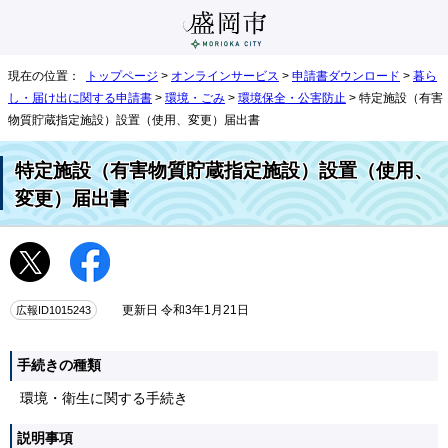
現在の位置：
トップページ
>
オンラインサービス
>
申請書ダウンロード
>
暮ら
し・届け出に関する申請書
>
環境・ごみ
>
環境保全・公害防止
> 特定施設（有害
物質貯蔵指定施設）設置（使用、変更）届出書
特定施設（有害物質貯蔵指定施設）設置（使用、
変更）届出書
広報ID1015243
更新日 令和3年1月21日
手続きの種類
環境・衛生に関する手続き
説明事項