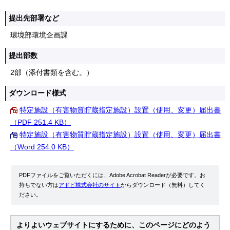
提出先部署など
環境部環境企画課
提出部数
2部（添付書類を含む。）
ダウンロード様式
特定施設（有害物質貯蔵指定施設）設置（使用、変更）届出書
（PDF 251.4 KB）
特定施設（有害物質貯蔵指定施設）設置（使用、変更）届出書
（Word 254.0 KB）
PDFファイルをご覧いただくには、Adobe Acrobat Readerが必要です。お
持ちでない方は
アドビ株式会社のサイト
からダウンロード（無料）してく
ださい。
よりよいウェブサイトにするために、このページにどのよう