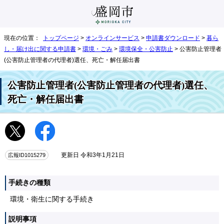
現在の位置：
トップページ
>
オンラインサービス
>
申請書ダウンロード
>
暮ら
し・届け出に関する申請書
>
環境・ごみ
>
環境保全・公害防止
> 公害防止管理者
(公害防止管理者の代理者)選任、死亡・解任届出書
公害防止管理者(公害防止管理者の代理者)選任、
死亡・解任届出書
広報ID1015279
更新日 令和3年1月21日
手続きの種類
環境・衛生に関する手続き
説明事項