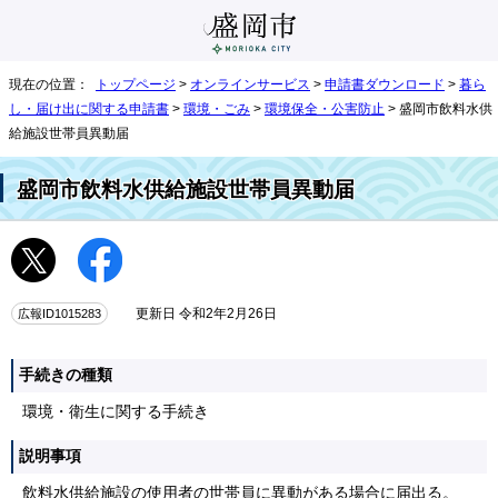
現在の位置：
トップページ
>
オンラインサービス
>
申請書ダウンロード
>
暮ら
し・届け出に関する申請書
>
環境・ごみ
>
環境保全・公害防止
> 盛岡市飲料水供
給施設世帯員異動届
盛岡市飲料水供給施設世帯員異動届
広報ID1015283
更新日 令和2年2月26日
手続きの種類
環境・衛生に関する手続き
説明事項
飲料水供給施設の使用者の世帯員に異動がある場合に届出る。