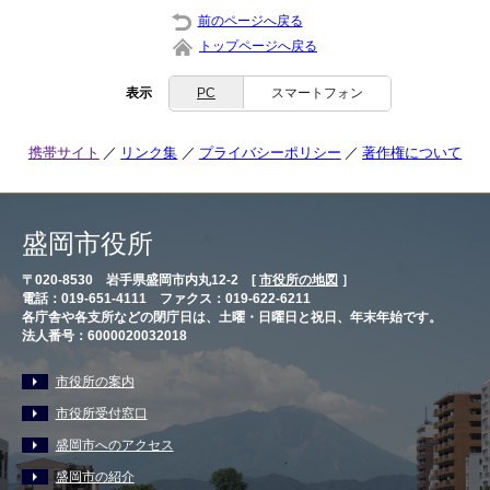
前のページへ戻る
トップページへ戻る
表示
PC
スマートフォン
携帯サイト
リンク集
プライバシーポリシー
著作権について
盛岡市役所
〒020-8530 岩手県盛岡市内丸12-2 [
市役所の地図
］
電話：019-651-4111 ファクス：019-622-6211
各庁舎や各支所などの閉庁日は、土曜・日曜日と祝日、年末年始です。
法人番号：6000020032018
市役所の案内
市役所受付窓口
盛岡市へのアクセス
盛岡市の紹介