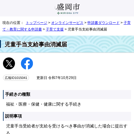
現在の位置：
トップページ
>
オンラインサービス
>
申請書ダウンロード
>
子育
て・教育に関する申請書
>
子育て支援
> 児童手当支給事由消滅届
児童手当支給事由消滅届
広報ID1015041
更新日 令和7年10月29日
手続きの種類
福祉・医療・保健・健康に関する手続き
説明事項
児童手当受給者が支給を受けるべき事由が消滅した場合に提出す
る。