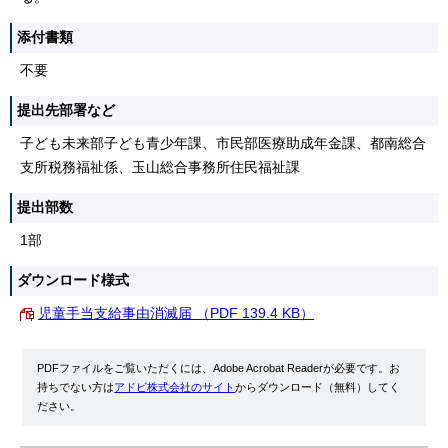
添付書類
不要
提出先部署など
子ども未来部子ども青少年課、市民部医療助成年金課、都南総合
支所税務福祉係、玉山総合事務所住民福祉課
提出部数
1部
ダウンロード様式
児童手当支給事由消滅届 （PDF 139.4 KB）
PDFファイルをご覧いただくには、Adobe Acrobat Readerが必要です。お
持ちでない方は
アドビ株式会社のサイト
からダウンロード（無料）してく
ださい。