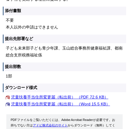
添付書類
不要
本人以外の申請はできません
提出先部署など
子ども未来部子ども青少年課、玉山総合事務所健康福祉課、都南
総合支所税務福祉係
提出部数
1部
ダウンロード様式
児童扶養手当住所変更届（転出前） （PDF 72.6 KB）
児童扶養手当住所変更届（転出前） （Word 15.5 KB）
PDFファイルをご覧いただくには、Adobe Acrobat Readerが必要です。お
持ちでない方は
アドビ株式会社のサイト
からダウンロード（無料）してく