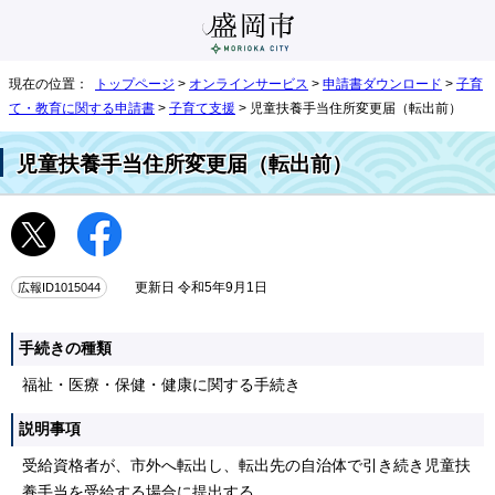
現在の位置：
トップページ
>
オンラインサービス
>
申請書ダウンロード
>
子育
て・教育に関する申請書
>
子育て支援
> 児童扶養手当住所変更届（転出前）
児童扶養手当住所変更届（転出前）
広報ID1015044
更新日 令和5年9月1日
手続きの種類
福祉・医療・保健・健康に関する手続き
説明事項
受給資格者が、市外へ転出し、転出先の自治体で引き続き児童扶
養手当を受給する場合に提出する。