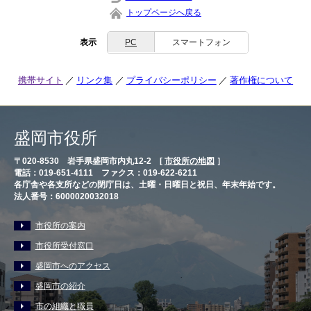
トップページへ戻る
表示
PC
スマートフォン
携帯サイト
リンク集
プライバシーポリシー
著作権について
盛岡市役所
〒020-8530 岩手県盛岡市内丸12-2 [
市役所の地図
］
電話：019-651-4111 ファクス：019-622-6211
各庁舎や各支所などの閉庁日は、土曜・日曜日と祝日、年末年始です。
法人番号：6000020032018
市役所の案内
市役所受付窓口
盛岡市へのアクセス
盛岡市の紹介
市の組織と職員