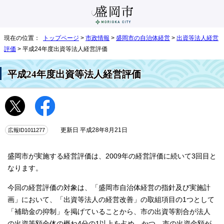
現在の位置：
トップページ
>
市政情報
>
盛岡市の自治体経営
>
出資等法人経営
評価
> 平成24年度出資等法人経営評価
平成24年度出資等法人経営評価
広報ID1011277
更新日 平成28年8月21日
盛岡市が実施する経営評価は、2009年の経営評価に続いて3回目と
なります。
今回の経営評価の対象は、「盛岡市自治体経営の指針及び実施計
画」において、「出資等法人の経営改善」の取組項目の1つとして
「補助金の抑制」を掲げていることから、市の出資等割合が法人
の出資等額全体の概ね4分の1以上を占め、かつ、市の出資金額が