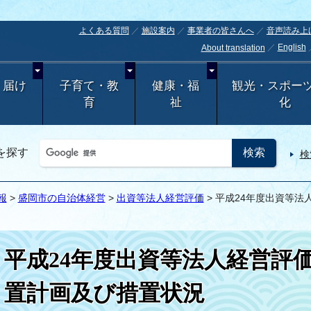
よくある質問
施設案内
事業者の皆さんへ
音声読み上
English
About translation
・届け
子育て・教
健康・福
観光・スポー
育
祉
化
を探す
検
報
>
盛岡市の自治体経営
>
出資等法人経営評価
> 平成24年度出資等
平成24年度出資等法人経営評
置計画及び措置状況