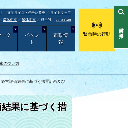
げ
文字サイズ・色合い変更
サイトマップ
한국어
ภาษาไทย
简体中文
繁体中文
目的別で探す
緊急時の行動
ツ・文
イベン
市政情
ト
報
索の使い方
法人経営評価結果に基づく措置計画及び
価結果に基づく措