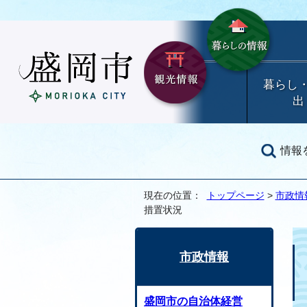
暮らし
出
情報
現在の位置：
トップページ
>
市政情
措置状況
市政情報
盛岡市の自治体経営