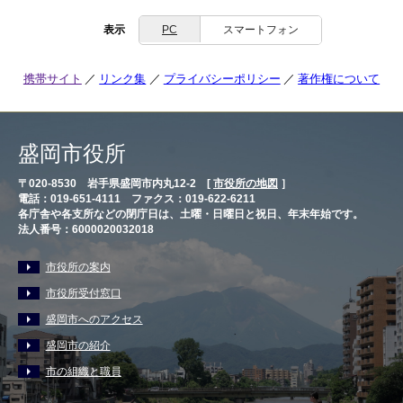
表示
PC
スマートフォン
携帯サイト
リンク集
プライバシーポリシー
著作権について
盛岡市役所
〒020-8530 岩手県盛岡市内丸12-2 [
市役所の地図
］
電話：019-651-4111 ファクス：019-622-6211
各庁舎や各支所などの閉庁日は、土曜・日曜日と祝日、年末年始です。
法人番号：6000020032018
市役所の案内
市役所受付窓口
盛岡市へのアクセス
盛岡市の紹介
市の組織と職員