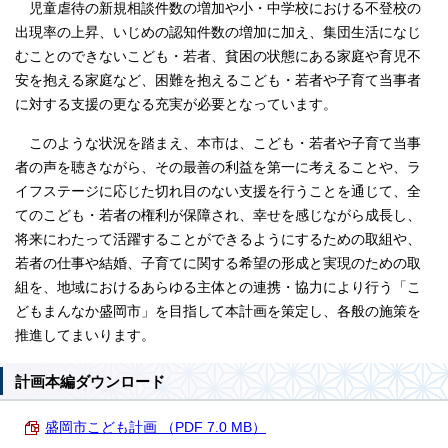
児童虐待の新規相談件数の増加や小・中学校における不登校の
出現率の上昇、いじめの認知件数の増加に加え、集団生活になじ
むことのできないこども・若者、貧困の状態にある家庭や育児不
安を抱える家庭など、困難を抱えるこども・若者や子育て当事者
に対する支援の更なる充実が必要となっています。
このような状況を踏まえ、本市は、こども・若者や子育て当事
者の声を聴きながら、その最善の利益を第一に考えることや、ラ
イフステージに応じた切れ目のない支援を行うことを通じて、全
てのこども・若者の権利が保障され、幸せを感じながら成長し、
将来にわたって活躍することができるようにするための取組や、
若者の仕事や結婚、子育てに関する希望の形成と実現のための取
組を、地域におけるあらゆる主体との連携・協力により行う「こ
どもまんなか盛岡市」を目指して本計画を策定し、各般の施策を
推進してまいります。
計画本編ダウンロード
盛岡市こども計画 （PDF 7.0 MB）