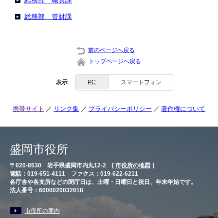
総務部 職員課
総務部 管財課
前のページへ戻る
トップページへ戻る
表示
PC
スマートフォン
携帯サイト
リンク集
プライバシーポリシー
著作権について
盛岡市役所
〒020-8530 岩手県盛岡市内丸12-2 [
市役所の地図
］
電話：019-651-4111 ファクス：019-622-6211
各庁舎や各支所などの閉庁日は、土曜・日曜日と祝日、年末年始です。
法人番号：6000020032018
市役所の案内