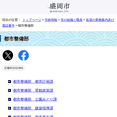
現在の位置：
トップページ
>
市政情報
>
市の組織と職員
>
各課の業務案内及び
電話番号
> 都市整備部
都市整備部
広報ID1011961
都市整備部 都市計画課
都市整備部 景観政策課
都市整備部 公園みどり課
都市整備部 建築指導課