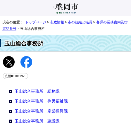
現在の位置：
トップページ
>
市政情報
>
市の組織と職員
>
各課の業務案内及び
電話番号
> 玉山総合事務所
玉山総合事務所
広報ID1011975
玉山総合事務所 総務課
玉山総合事務所 住民福祉課
玉山総合事務所 産業振興課
玉山総合事務所 建設課