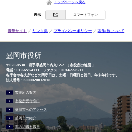
トップページへ戻る
表示
PC
スマートフォン
携帯サイト
リンク集
プライバシーポリシー
著作権について
盛岡市役所
〒020-8530 岩手県盛岡市内丸12-2 [
市役所の地図
］
電話：019-651-4111 ファクス：019-622-6211
各庁舎や各支所などの閉庁日は、土曜・日曜日と祝日、年末年始です。
法人番号：6000020032018
市役所の案内
市役所受付窓口
盛岡市へのアクセス
盛岡市の紹介
市の組織と職員