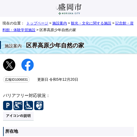
現在の位置：
トップページ
>
施設案内
>
観光・文化に関する施設
>
記念館・資
料館・体験学習施設
> 区界高原少年自然の家
区界高原少年自然の家
施設案内
広報ID1006831
更新日 令和5年12月20日
バリアフリー対応状況：
所在地