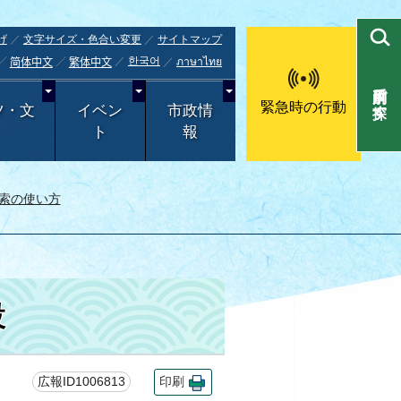
げ
文字サイズ・色合い変更
サイトマップ
한국어
ภาษาไทย
简体中文
繁体中文
目的別で探す
緊急時の行動
ツ・文
イベン
市政情
ト
報
索の使い方
設
広報ID1006813
印刷