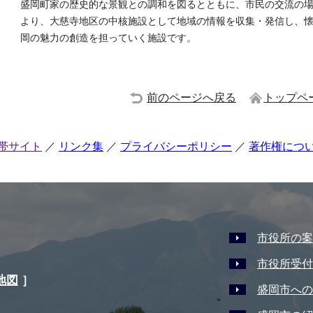
盛岡町家の歴史的な景観との調和を図るとともに、市民の交流の
より、大慈寺地区の中核施設として地域の情報を収集・発信し、
岡の魅力の創造を担っていく施設です。
前のページへ戻る
トップペ
帯サイト
リンク集
プライバシーポリシー
著作権につ
市役所の案
市役所受付
地図
］
盛岡市への