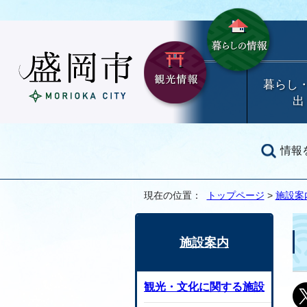
暮らし
出
情報
現在の位置：
トップページ
>
施設案
施設案内
観光・文化に関する施設