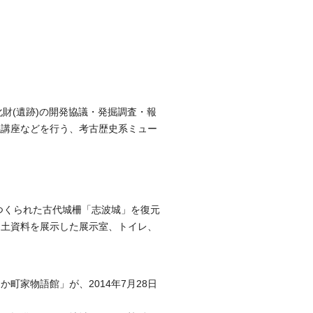
は、埋蔵文化財(遺跡)の開発協議・発掘調査・報
係講座などを行う、考古歴史系ミュー
つくられた古代城柵「志波城」を復元
出土資料を展示した展示室、トイレ、
町家物語館」が、2014年7月28日