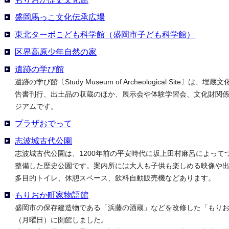
盛岡馬っこ文化伝承広場
東北ターボこども科学館（盛岡市子ども科学館）
区界高原少年自然の家
遺跡の学び館
遺跡の学び館〔Study Museum of Archeological Site〕
告書刊行、出土品の収蔵のほか、展示会や体験学習会、文化財関
ジアムです。
プラザおでって
志波城古代公園
志波城古代公園は、1200年前の平安時代に坂上田村麻呂によって
整備した歴史公園です。案内所には大人も子供も楽しめる映像や
多目的トイレ、休憩スペース、飲料自動販売機などあります。
もりおか町家物語館
盛岡市の保存建造物である「浜藤の酒蔵」などを改修した「もりおか
（月曜日）に開館しました。