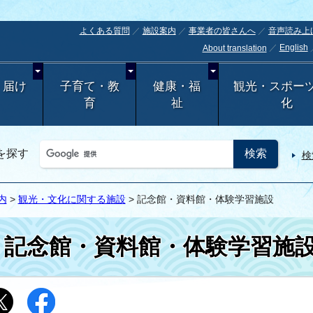
よくある質問
施設案内
事業者の皆さんへ
音声読み上
English
About translation
・届け
子育て・教
健康・福
観光・スポー
育
祉
化
を探す
検
内
>
観光・文化に関する施設
> 記念館・資料館・体験学習施設
記念館・資料館・体験学習施