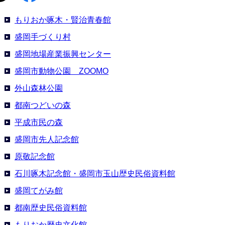
もりおか啄木・賢治青春館
盛岡手づくり村
盛岡地場産業振興センター
盛岡市動物公園 ZOOMO
外山森林公園
都南つどいの森
平成市民の森
盛岡市先人記念館
原敬記念館
石川啄木記念館・盛岡市玉山歴史民俗資料館
盛岡てがみ館
都南歴史民俗資料館
もりおか歴史文化館