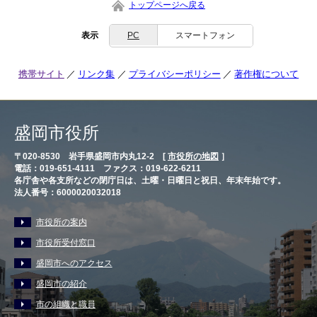
トップページへ戻る
表示
PC
スマートフォン
携帯サイト
リンク集
プライバシーポリシー
著作権について
盛岡市役所
〒020-8530 岩手県盛岡市内丸12-2 [
市役所の地図
］
電話：019-651-4111 ファクス：019-622-6211
各庁舎や各支所などの閉庁日は、土曜・日曜日と祝日、年末年始です。
法人番号：6000020032018
市役所の案内
市役所受付窓口
盛岡市へのアクセス
盛岡市の紹介
市の組織と職員