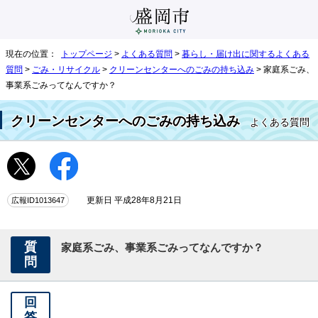
現在の位置：
トップページ
>
よくある質問
>
暮らし・届け出に関するよくある
質問
>
ごみ・リサイクル
>
クリーンセンターへのごみの持ち込み
> 家庭系ごみ、
事業系ごみってなんですか？
クリーンセンターへのごみの持ち込み
よくある質問
広報ID1013647
更新日 平成28年8月21日
質
家庭系ごみ、事業系ごみってなんですか？
問
回
答