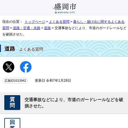
現在の位置：
トップページ
>
よくある質問
>
暮らし・届け出に関するよくある
質問
>
道路・交通・水路
>
道路
> 交通事故などにより、市道のガードレールなど
を破損させた。
道路
よくある質問
広報ID1013942
更新日 令和7年1月28日
質
交通事故などにより、市道のガードレールなどを破
問
損させた。
回