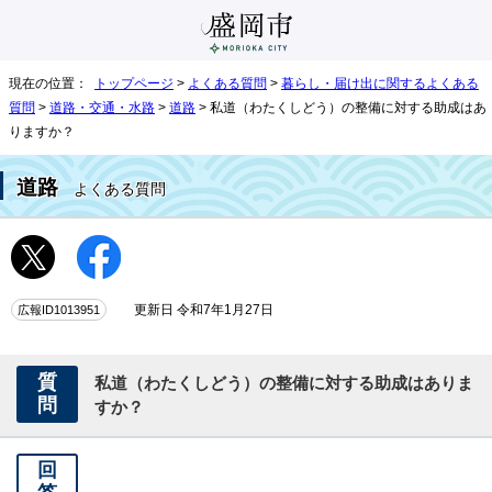
現在の位置：
トップページ
>
よくある質問
>
暮らし・届け出に関するよくある
質問
>
道路・交通・水路
>
道路
> 私道（わたくしどう）の整備に対する助成はあ
りますか？
道路
よくある質問
広報ID1013951
更新日 令和7年1月27日
質
私道（わたくしどう）の整備に対する助成はありま
問
すか？
回