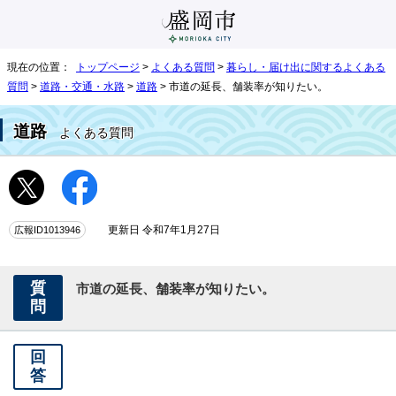
現在の位置：
トップページ
>
よくある質問
>
暮らし・届け出に関するよくある
質問
>
道路・交通・水路
>
道路
> 市道の延長、舗装率が知りたい。
道路
よくある質問
広報ID1013946
更新日 令和7年1月27日
質
市道の延長、舗装率が知りたい。
問
回
答