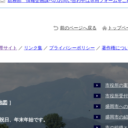
総務部 情報企画課へのお問い合わせは専用フォームをご
前のページへ戻る
トップペ
帯サイト
リンク集
プライバシーポリシー
著作権につ
市役所の案
市役所受付
地図
］
盛岡市への
盛岡市の紹
祝日、年末年始です。
市の組織と