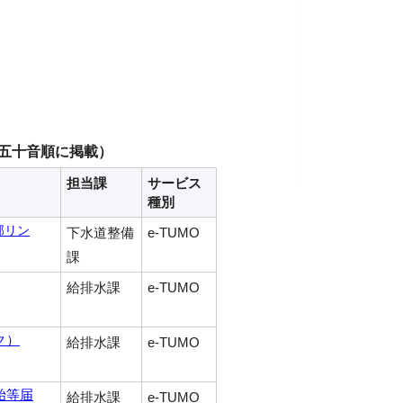
五十音順に掲載）
担当課
サービス
種別
部リン
下水道整備
e-TUMO
課
給排水課
e-TUMO
ク）
給排水課
e-TUMO
始等届
給排水課
e-TUMO