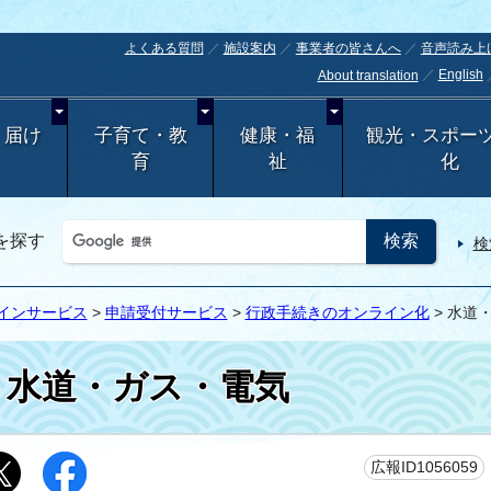
よくある質問
施設案内
事業者の皆さんへ
音声読み上
English
About translation
・届け
子育て・教
健康・福
観光・スポー
育
祉
化
を探す
検
インサービス
>
申請受付サービス
>
行政手続きのオンライン化
> 水道
水道・ガス・電気
広報ID1056059