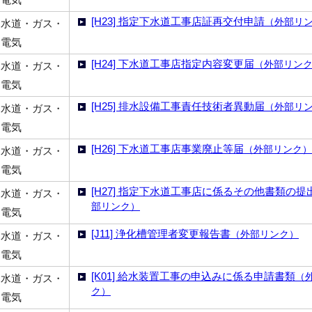
[H23] 指定下水道工事店証再交付申請
（外部リ
水道・ガス・
電気
[H24] 下水道工事店指定内容変更届
（外部リン
水道・ガス・
電気
[H25] 排水設備工事責任技術者異動届
（外部リ
水道・ガス・
電気
[H26] 下水道工事店事業廃止等届
（外部リンク）
水道・ガス・
電気
[H27] 指定下水道工事店に係るその他書類の提
水道・ガス・
部リンク）
電気
[J11] 浄化槽管理者変更報告書
（外部リンク）
水道・ガス・
電気
[K01] 給水装置工事の申込みに係る申請書類
（
水道・ガス・
ク）
電気