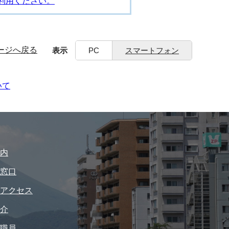
利用ください。
ージへ戻る
表示
PC
スマートフォン
いて
内
窓口
アクセス
介
職員