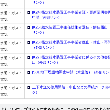
リンク）
電気
[K24] 指定給水装置工事事業者証・更新証明書
水道・ガス・
申請
（外部リンク）
電気
[K25] 給水装置工事主任技術者選任・解任届出
水道・ガス・
リンク）
電気
[K26] 指定給水装置工事事業者廃止・休止・再
水道・ガス・
（外部リンク）
電気
[K27] 指定給水装置工事事業者に係るその他書
水道・ガス・
出
（外部リンク）
電気
[S01]地下埋設物調査申請（水道管）
（外部リン
水道・ガス・
電気
上下水道の使用開始・中止などの手続き
（外部
水道・ガス・
ク）
電気
よりよいウェブサイトにするために、このページにどのよう