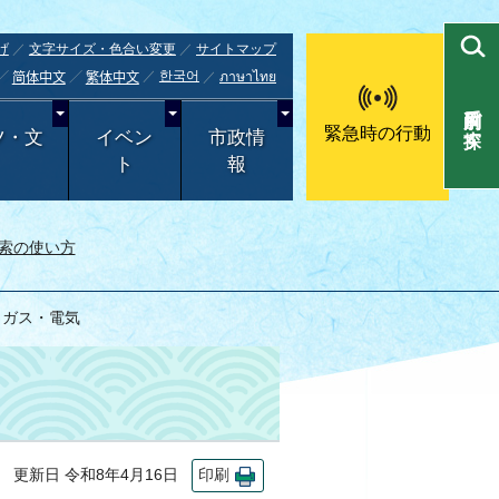
げ
文字サイズ・色合い変更
サイトマップ
한국어
ภาษาไทย
简体中文
繁体中文
目的別で探す
緊急時の行動
ツ・文
イベン
市政情
ト
報
索の使い方
・ガス・電気
更新日 令和8年4月16日
印刷