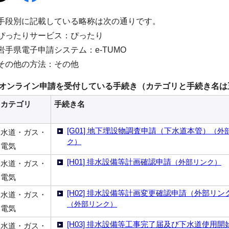
手段別に記載している略称は次の通りです。
ぴったりサービス：ぴったり
岩手県電子申請システム：e-TUMO
その他の方法：その他
オンライン申請を受付している手続き（カテゴリと手続き名は
カテゴリ
手続き名
[G01] 地下埋設物調査申請（下水道本管）
（外
水道・ガス・
ク）
電気
[H01] 排水設備等計画確認申請
（外部リンク）
水道・ガス・
電気
[H02] 排水設備等計画変更確認申請（外部リン
水道・ガス・
（外部リンク）
電気
[H03] 排水設備等工事完了届及び下水道使用開
水道・ガス・