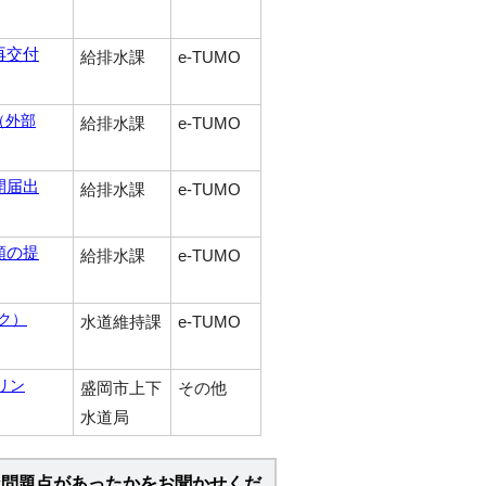
再交付
給排水課
e-TUMO
（外部
給排水課
e-TUMO
開届出
給排水課
e-TUMO
類の提
給排水課
e-TUMO
ク）
水道維持課
e-TUMO
リン
盛岡市上下
その他
水道局
な問題点があったかをお聞かせくだ