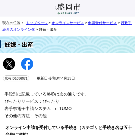
現在の位置：
トップページ
>
オンラインサービス
>
申請受付サービス
>
行政手
続きのオンライン化
> 妊娠・出産
妊娠・出産
広報ID1056071
更新日 令和8年4月13日
手段別に記載している略称は次の通りです。
ぴったりサービス：ぴったり
岩手県電子申請システム：e-TUMO
その他の方法：その他
オンライン申請を受付している手続き（カテゴリと手続き名は五十
音順に掲載）