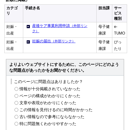
カテゴ
手続き名
担当課
サー
リ
ビス
種別
産後ケア事業利用申請
（外部リン
妊娠・
母子健
e-
ク）
出産
康課
TUMO
妊娠の届出
（外部リンク）
妊娠・
母子健
ぴっ
出産
康課
たり
よりよいウェブサイトにするために、このページにどのよう
な問題点があったかをお聞かせください。
このページに問題点はありましたか？
情報が十分掲載されていなかった
ページの構成がわかりにくかった
文章や表現がわかりにくかった
この情報を見付けるのに時間がかかった
古い情報なので参考にならなかった
特に問題無くわかりやすかった