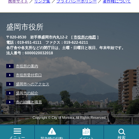
携帯サイト
リンク集
プライバシーポリシー
著作権について
盛岡市役所
〒020-8530 岩手県盛岡市内丸12-2 [
市役所の地図
］
電話：019-651-4111 ファクス：019-622-6211
各庁舎や各支所などの閉庁日は、土曜・日曜日と祝日、年末年始です。
法人番号：6000020032018
市役所の案内
市役所受付窓口
盛岡市へのアクセス
盛岡市の紹介
市の組織と職員
Copyright © City of Morioka, All Rights Reserved.
メニュー
検索
緊急時の行動
イベント