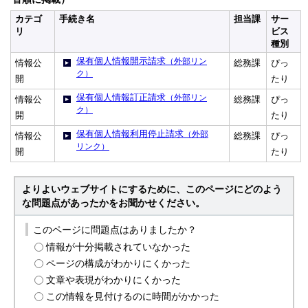
カテゴ
手続き名
担当課
サー
リ
ビス
種別
保有個人情報開示請求
（外部リン
情報公
総務課
ぴっ
ク）
開
たり
保有個人情報訂正請求
（外部リン
情報公
総務課
ぴっ
ク）
開
たり
保有個人情報利用停止請求
（外部
情報公
総務課
ぴっ
リンク）
開
たり
よりよいウェブサイトにするために、このページにどのよう
な問題点があったかをお聞かせください。
このページに問題点はありましたか？
情報が十分掲載されていなかった
ページの構成がわかりにくかった
文章や表現がわかりにくかった
この情報を見付けるのに時間がかかった