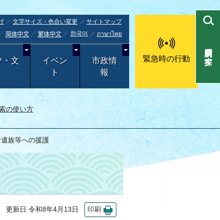
げ
文字サイズ・色合い変更
サイトマップ
한국어
ภาษาไทย
简体中文
繁体中文
目的別で探す
緊急時の行動
ツ・文
イベン
市政情
ト
報
索の使い方
者遺族等への援護
更新日 令和8年4月13日
印刷