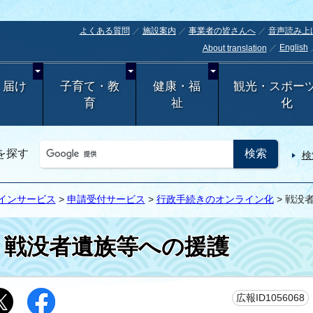
よくある質問
施設案内
事業者の皆さんへ
音声読み上
English
About translation
・届け
子育て・教
健康・福
観光・スポー
育
祉
化
を探す
検
インサービス
>
申請受付サービス
>
行政手続きのオンライン化
> 戦没
戦没者遺族等への援護
広報ID1056068