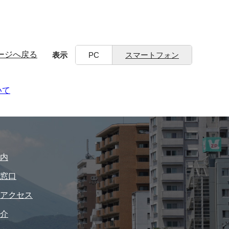
ージへ戻る
表示
PC
スマートフォン
いて
内
窓口
アクセス
介