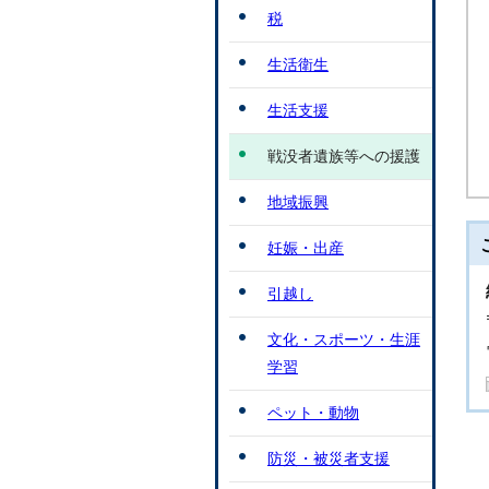
税
生活衛生
生活支援
戦没者遺族等への援護
地域振興
妊娠・出産
引越し
文化・スポーツ・生涯
学習
ペット・動物
防災・被災者支援