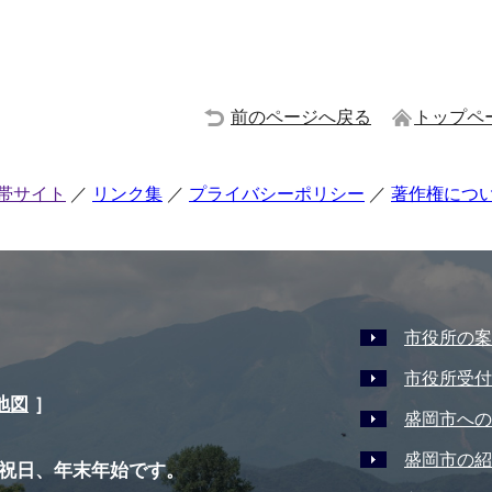
前のページへ戻る
トップペ
帯サイト
リンク集
プライバシーポリシー
著作権につ
市役所の案
市役所受付
地図
］
盛岡市への
盛岡市の紹
祝日、年末年始です。