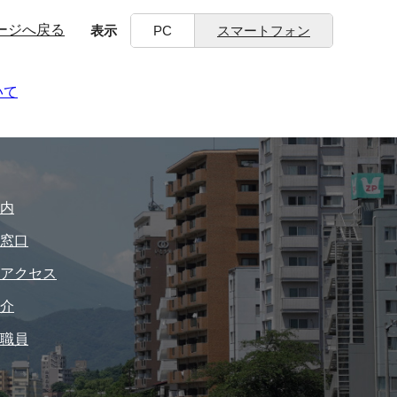
ージへ戻る
表示
PC
スマートフォン
いて
内
窓口
アクセス
介
職員