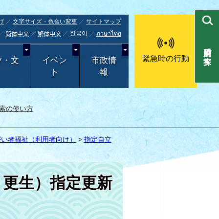
げ
文字サイズ・色合い変更
サイトマップ
한국어
ภาษาไทย
简体中文
繁体中文
目的別で探す
緊急時の行動
ツ・文
イベン
市政情
ト
報
索の使い方
がい者福祉（利用者向け）
>
指定自立
・更生）指定更新