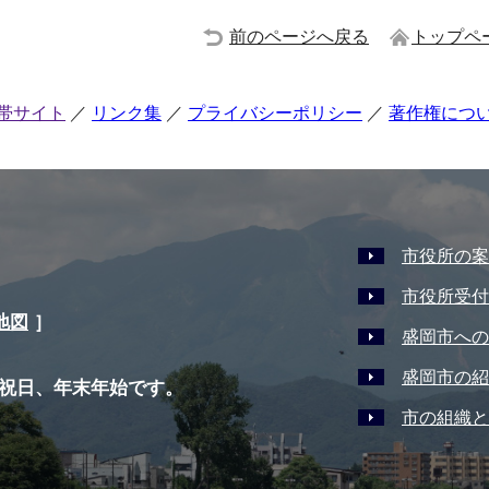
前のページへ戻る
トップペ
帯サイト
リンク集
プライバシーポリシー
著作権につ
市役所の案
市役所受付
地図
］
盛岡市への
盛岡市の紹
祝日、年末年始です。
市の組織と