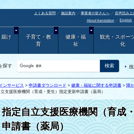
よくある質問
施設案内
事業者の皆さんへ
音声読み上
English
About translation
・届け
子育て・教
健康・福
観光・スポー
育
祉
化
を探す
検
インサービス
>
申請書ダウンロード
>
健康・福祉に関する申請書
>
障
自立支援医療機関（育成・更生）指定更新申請書（薬局）
指定自立支援医療機関（育成
申請書（薬局）