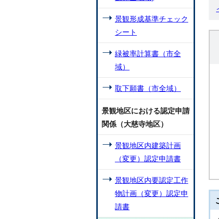
景観形成基準チェック
シート
緑被率計算書（市全
域）
取下願書（市全域）
景観地区における認定申請
関係（大慈寺地区）
景観地区内建築計画
（変更）認定申請書
景観地区内要認定工作
物計画（変更）認定申
請書