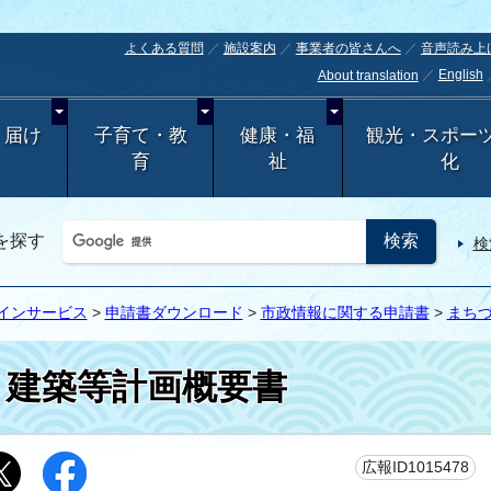
よくある質問
施設案内
事業者の皆さんへ
音声読み上
English
About translation
・届け
子育て・教
健康・福
観光・スポー
育
祉
化
を探す
検
インサービス
>
申請書ダウンロード
>
市政情報に関する申請書
>
まち
建築等計画概要書
更
広報ID1015478