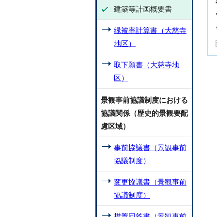
建築等計画概要書
緑被率計算書（大慈寺
地区）
取下願書（大慈寺地
区）
景観事前協議制度における
協議関係（歴史的景観要配
慮区域）
事前協議書（景観事前
協議制度）
変更協議書（景観事前
協議制度）
措置回答書（景観事前