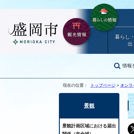
暮らし
出
情報
現在の位置：
トップページ
>
オンラ
景観
景観計画区域における届出
関係（市全域）