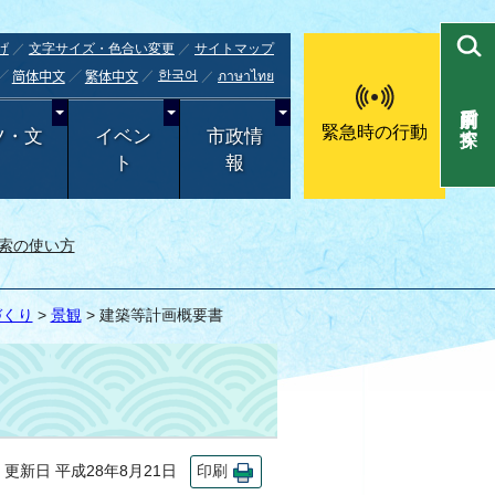
げ
文字サイズ・色合い変更
サイトマップ
한국어
ภาษาไทย
简体中文
繁体中文
目的別で探す
緊急時の行動
ツ・文
イベン
市政情
ト
報
索の使い方
づくり
>
景観
> 建築等計画概要書
新日 平成28年8月21日
印刷