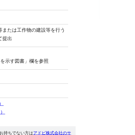
等または工作物の建設等を行う
て提出
容を示す図書」欄を参照
B）
B）
す。お持ちでない方は
アドビ株式会社のサ