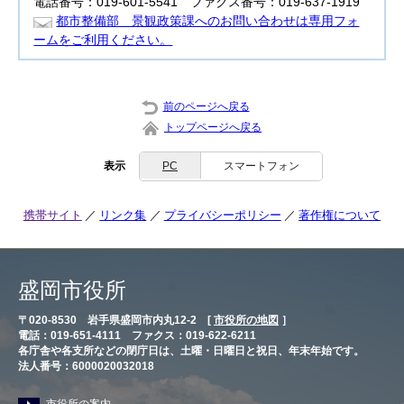
電話番号：019-601-5541 ファクス番号：019-637-1919
都市整備部 景観政策課へのお問い合わせは専用フォ
ームをご利用ください。
前のページへ戻る
トップページへ戻る
表示
PC
スマートフォン
携帯サイト
リンク集
プライバシーポリシー
著作権について
盛岡市役所
〒020-8530 岩手県盛岡市内丸12-2 [
市役所の地図
］
電話：019-651-4111 ファクス：019-622-6211
各庁舎や各支所などの閉庁日は、土曜・日曜日と祝日、年末年始です。
法人番号：6000020032018
市役所の案内