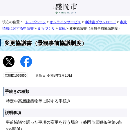
現在の位置：
トップページ
>
オンラインサービス
>
申請書ダウンロード
>
市政
情報に関する申請書
>
まちづくり
>
景観
> 変更協議書（景観事前協議制度）
変更協議書（景観事前協議制度）
広報ID1055850
更新日 令和8年3月10日
手続きの種類
特定中高層建築物等に関する手続き
説明事項
事前協議で調った事項の変更を行う場合（盛岡市景観条例第6条
の5関係）