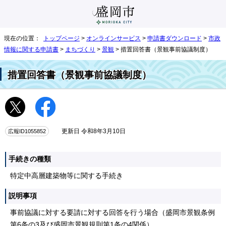
現在の位置：
トップページ
>
オンラインサービス
>
申請書ダウンロード
>
市政
情報に関する申請書
>
まちづくり
>
景観
> 措置回答書（景観事前協議制度）
措置回答書（景観事前協議制度）
広報ID1055852
更新日 令和8年3月10日
手続きの種類
特定中高層建築物等に関する手続き
説明事項
事前協議に対する要請に対する回答を行う場合（盛岡市景観条例
第6条の3及び盛岡市景観規則第1条の4関係）