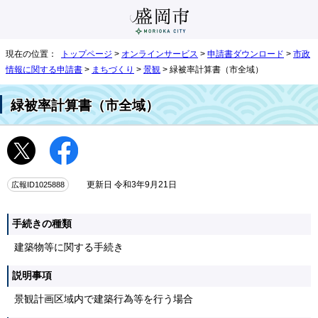
現在の位置：
トップページ
>
オンラインサービス
>
申請書ダウンロード
>
市政
情報に関する申請書
>
まちづくり
>
景観
> 緑被率計算書（市全域）
緑被率計算書（市全域）
広報ID1025888
更新日 令和3年9月21日
手続きの種類
建築物等に関する手続き
説明事項
景観計画区域内で建築行為等を行う場合