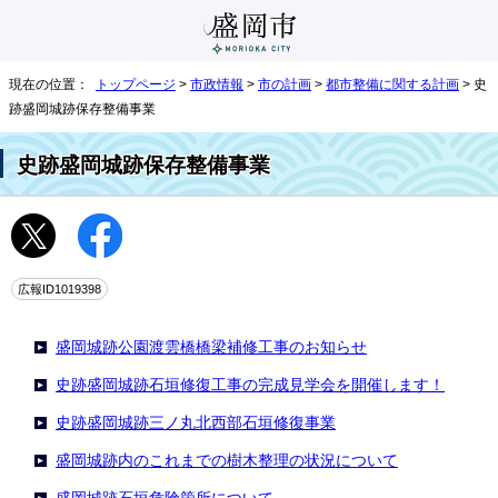
現在の位置：
トップページ
>
市政情報
>
市の計画
>
都市整備に関する計画
> 史
跡盛岡城跡保存整備事業
史跡盛岡城跡保存整備事業
広報ID1019398
盛岡城跡公園渡雲橋橋梁補修工事のお知らせ
史跡盛岡城跡石垣修復工事の完成見学会を開催します！
史跡盛岡城跡三ノ丸北西部石垣修復事業
盛岡城跡内のこれまでの樹木整理の状況について