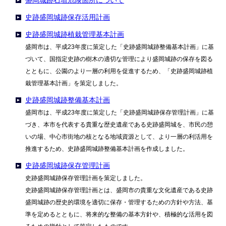
盛岡城跡石垣危険箇所について
史跡盛岡城跡保存活用計画
史跡盛岡城跡植栽管理基本計画
盛岡市は、平成23年度に策定した「史跡盛岡城跡整備基本計画」に基
づいて、国指定史跡の樹木の適切な管理により盛岡城跡の保存を図る
とともに、公園のより一層の利用を促進するため、「史跡盛岡城跡植
栽管理基本計画」を策定しました。
史跡盛岡城跡整備基本計画
盛岡市は、平成23年度に策定した「史跡盛岡城跡保存管理計画」に基
づき、本市を代表する貴重な歴史遺産である史跡盛岡城を、市民の憩
いの場、中心市街地の核となる地域資源として、より一層の利活用を
推進するため、史跡盛岡城跡整備基本計画を作成しました。
史跡盛岡城跡保存管理計画
史跡盛岡城跡保存管理計画を策定しました。
史跡盛岡城跡保存管理計画とは、盛岡市の貴重な文化遺産である史跡
盛岡城跡の歴史的環境を適切に保存・管理するための方針や方法、基
準を定めるとともに、将来的な整備の基本方針や、積極的な活用を図